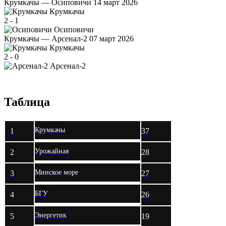
Крумкачы — Осиповичи
14 март 2026
Крумкачы
2
-
1
Осиповичи
Крумкачы — Арсенал-2
07 март 2026
Крумкачы
2
-
0
Арсенал-2
Таблица
Крумкачы
1
37
Урожайная
2
28
Минское море
3
27
БГУ
4
26
Энергетик
5
19