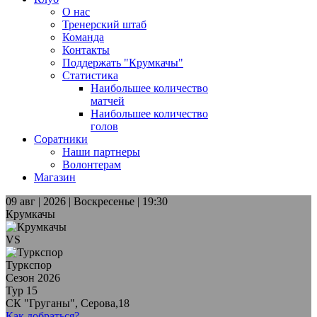
О нас
Тренерский штаб
Команда
Контакты
Поддержать "Крумкачы"
Статистика
Наибольшее количество
матчей
Наибольшее количество
голов
Соратники
Наши партнеры
Волонтерам
Магазин
09 авг | 2026 | Воскресенье | 19:30
Крумкачы
VS
Туркспор
Сезон 2026
Тур 15
СК "Груганы", Серова,18
Как добраться?