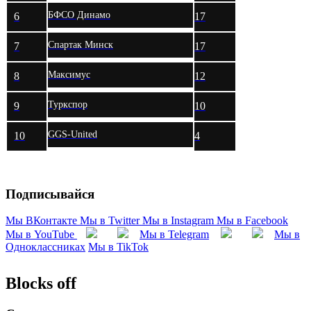
БФСО Динамо
6
17
Спартак Минск
7
17
Максимус
8
12
Туркспор
9
10
GGS-United
10
4
Подписывайся
Мы ВКонтакте
Мы в Twitter
Мы в Instagram
Мы в Facebook
Мы в YouTube
Мы в Telegram
Мы в
Одноклассниках
Мы в TikTok
Blocks off