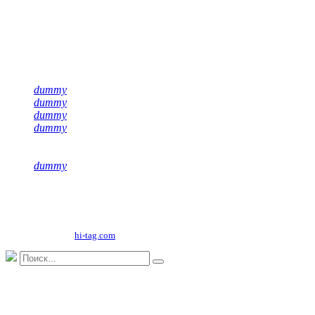
Подписывайся на нас
dummy
dummy
dummy
dummy
dummy
Copyright©
2026
ООО "НФК Крумкачы"
Сайт разработан
hi-tag.com