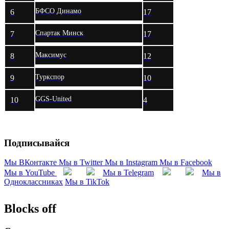
БФСО Динамо
6
17
Спартак Минск
7
17
Максимус
8
12
Туркспор
9
10
GGS-United
10
4
Подписывайся
Мы ВКонтакте
Мы в Twitter
Мы в Instagram
Мы в Facebook
Мы в YouTube
Мы в Telegram
Мы в
Одноклассниках
Мы в TikTok
Blocks off