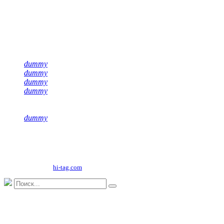
Подписывайся на нас
dummy
dummy
dummy
dummy
dummy
Copyright©
2026
ООО "НФК Крумкачы"
Сайт разработан
hi-tag.com