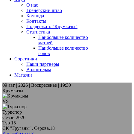
О нас
Тренерский штаб
Команда
Контакты
Поддержать "Крумкачы"
Статистика
Наибольшее количество
матчей
Наибольшее количество
голов
Соратники
Наши партнеры
Волонтерам
Магазин
09 авг | 2026 | Воскресенье | 19:30
Крумкачы
VS
Туркспор
Сезон 2026
Тур 15
СК "Груганы", Серова,18
Как добраться?