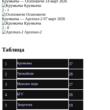
Крумкачы — Осиповичи
14 март 2026
Крумкачы
2
-
1
Осиповичи
Крумкачы — Арсенал-2
07 март 2026
Крумкачы
2
-
0
Арсенал-2
Таблица
Крумкачы
1
37
Урожайная
2
28
Минское море
3
27
БГУ
4
26
Энергетик
5
19