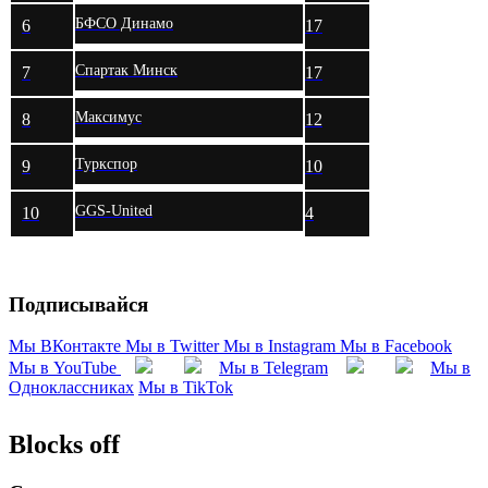
БФСО Динамо
6
17
Спартак Минск
7
17
Максимус
8
12
Туркспор
9
10
GGS-United
10
4
Подписывайся
Мы ВКонтакте
Мы в Twitter
Мы в Instagram
Мы в Facebook
Мы в YouTube
Мы в Telegram
Мы в
Одноклассниках
Мы в TikTok
Blocks off