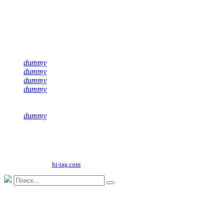
Подписывайся на нас
dummy
dummy
dummy
dummy
dummy
Copyright©
2026
ООО "НФК Крумкачы"
Сайт разработан
hi-tag.com