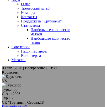
О нас
Тренерский штаб
Команда
Контакты
Поддержать "Крумкачы"
Статистика
Наибольшее количество
матчей
Наибольшее количество
голов
Соратники
Наши партнеры
Волонтерам
Магазин
09 авг | 2026 | Воскресенье | 19:30
Крумкачы
VS
Туркспор
Сезон 2026
Тур 15
СК "Груганы", Серова,18
Как добраться?