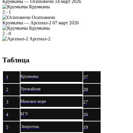
Крумкачы — Осиповичи
14 март 2026
Крумкачы
2
-
1
Осиповичи
Крумкачы — Арсенал-2
07 март 2026
Крумкачы
2
-
0
Арсенал-2
Таблица
Крумкачы
1
37
Урожайная
2
28
Минское море
3
27
БГУ
4
26
Энергетик
5
19