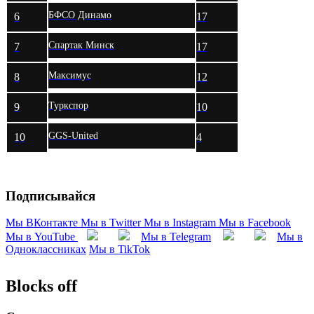
БФСО Динамо
6
17
Спартак Минск
7
17
Максимус
8
12
Туркспор
9
10
GGS-United
10
4
Подписывайся
Мы ВКонтакте
Мы в Twitter
Мы в Instagram
Мы в Facebook
Мы в YouTube
Мы в Telegram
Мы в
Одноклассниках
Мы в TikTok
Blocks off