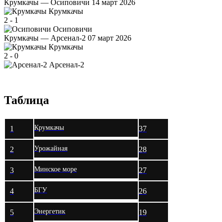
Крумкачы — Осиповичи
14 март 2026
Крумкачы
2
-
1
Осиповичи
Крумкачы — Арсенал-2
07 март 2026
Крумкачы
2
-
0
Арсенал-2
Таблица
Крумкачы
1
37
Урожайная
2
28
Минское море
3
27
БГУ
4
26
Энергетик
5
19