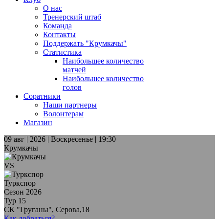
О нас
Тренерский штаб
Команда
Контакты
Поддержать "Крумкачы"
Статистика
Наибольшее количество
матчей
Наибольшее количество
голов
Соратники
Наши партнеры
Волонтерам
Магазин
09 авг | 2026 | Воскресенье | 19:30
Крумкачы
VS
Туркспор
Сезон 2026
Тур 15
СК "Груганы", Серова,18
Как добраться?