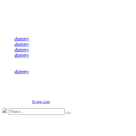
Подписывайся на нас
dummy
dummy
dummy
dummy
dummy
Copyright©
2026
ООО "НФК Крумкачы"
Сайт разработан
hi-tag.com