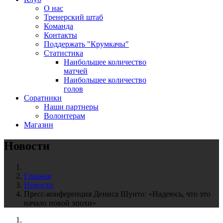
О нас
Тренерский штаб
Команда
Контакты
Поддержать "Крумкачы"
Статистика
Наибольшее количество
матчей
Наибольшее количество
голов
Соратники
Наши партнеры
Волонтерам
Магазин
Новости
Главная
Новости
Пресс-конференция Дениса Шунто: «Надеюсь, что это
начало новой эпохи»