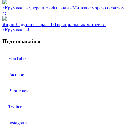
«Крумкачы» уверенно обыграли «Минское море» со счётом
4:1
Януш Ладутко сыграл 100 официальных матчей за
«Крумкачы»!
Подписывайся
YouTube
Facebook
Вконтакте
Twitter
Instagram