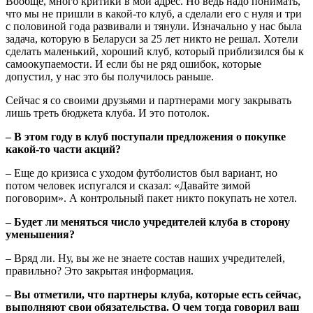
Вообще, много критики в мой адрес. Но ведь надо понимать,
что мы не пришли в какой-то клуб, а сделали его с нуля и три
с половиной года развивали и тянули. Изначально у нас была
задача, которую в Беларуси за 25 лет никто не решал. Хотели
сделать маленький, хороший клуб, который приблизился бы к
самоокупаемости. И если бы не ряд ошибок, которые
допустил, у нас это бы получилось раньше.
Сейчас я со своими друзьями и партнерами могу закрывать
лишь треть бюджета клуба. И это потолок.
– В этом году в клуб поступали предложения о покупке
какой-то части акций?
– Еще до кризиса с уходом футболистов был вариант, но
потом человек испугался и сказал: «Давайте зимой
поговорим». А контрольный пакет никто покупать не хотел.
– Будет ли меняться число учредителей клуба в сторону
уменьшения?
– Вряд ли. Ну, вы же не знаете состав наших учредителей,
правильно? Это закрытая информация.
– Вы отметили, что партнеры клуба, которые есть сейчас,
выполняют свои обязательства. О чем тогда говорил ваш