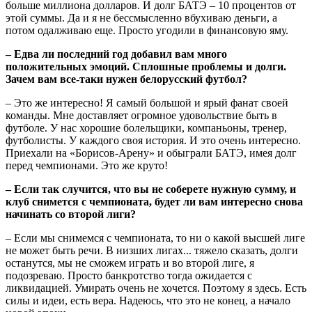
больше миллиона долларов. И долг БАТЭ – 10 процентов от
этой суммы. Да и я не бессмысленно вбухиваю деньги, а
потом одалживаю еще. Просто угодили в финансовую яму.
– Едва ли последний год добавил вам много
положительных эмоций. Сплошные проблемы и долги.
Зачем вам все-таки нужен белорусский футбол?
– Это же интересно! Я самый большой и ярый фанат своей
команды. Мне доставляет огромное удовольствие быть в
футболе. У нас хорошие болельщики, компаньоны, тренер,
футболисты. У каждого своя история. И это очень интересно.
Приехали на «Борисов-Арену» и обыграли БАТЭ, имея долг
перед чемпионами. Это же круто!
– Если так случится, что вы не соберете нужную сумму, и
клуб снимется с чемпионата, будет ли вам интересно снова
начинать со второй лиги?
– Если мы снимемся с чемпионата, то ни о какой высшей лиге
не может быть речи. В низших лигах... тяжело сказать, долги
останутся, мы не сможем играть и во второй лиге, я
подозреваю. Просто банкротство тогда ожидается с
ликвидацией. Умирать очень не хочется. Поэтому я здесь. Есть
силы и идеи, есть вера. Надеюсь, что это не конец, а начало