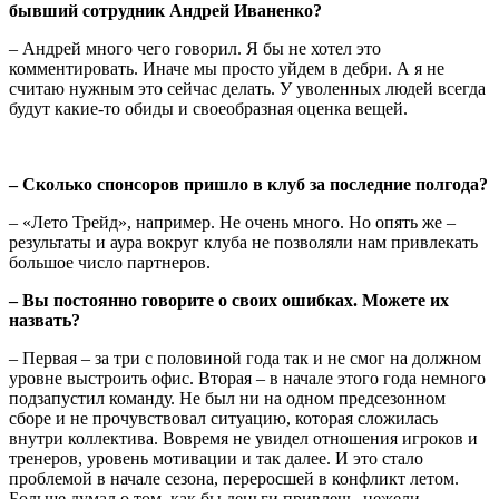
бывший сотрудник Андрей Иваненко?
– Андрей много чего говорил. Я бы не хотел это
комментировать. Иначе мы просто уйдем в дебри. А я не
считаю нужным это сейчас делать. У уволенных людей всегда
будут какие-то обиды и своеобразная оценка вещей.
– Сколько спонсоров пришло в клуб за последние полгода?
– «Лето Трейд», например. Не очень много. Но опять же –
результаты и аура вокруг клуба не позволяли нам привлекать
большое число партнеров.
– Вы постоянно говорите о своих ошибках. Можете их
назвать?
– Первая – за три с половиной года так и не смог на должном
уровне выстроить офис. Вторая – в начале этого года немного
подзапустил команду. Не был ни на одном предсезонном
сборе и не прочувствовал ситуацию, которая сложилась
внутри коллектива. Вовремя не увидел отношения игроков и
тренеров, уровень мотивации и так далее. И это стало
проблемой в начале сезона, переросшей в конфликт летом.
Больше думал о том, как бы деньги привлечь, нежели