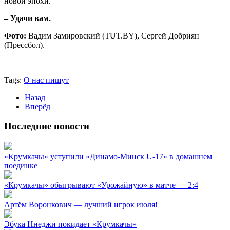
новой эпохи.
– Удачи вам.
Фото:
Вадим Замировский (TUT.BY), Сергей Добриян
(Прессбол).
Tags:
О нас пишут
Назад
Вперёд
Последние новости
«Крумкачы» уступили «Динамо-Минск U-17» в домашнем
поединке
«Крумкачы» обыгрывают «Урожайную» в матче — 2:4
Артём Воронкович — лучший игрок июля!
Эбука Ннеджи покидает «Крумкачы»