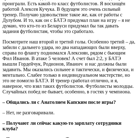
проиграли. Есть какой-то класс футболистов. Я восхищён
работой Алексея Кучука. В будущем это очень сильный
тренер. Получаю удовольствие такое же, как от работы с
Дулубом. И то, как он с БАТЭ придумал план на игру – я не
думаю, что кто-то из Беларуси придумал бы так давать
задания футболистам, чтобы это сработало.
Посмотрите наш второй и третий голы. Особенно третий – да,
забили с дальнего удара, но два нападающих были вверху,
справа по флангу поднимался Алексиян, рядом с бьющим
Фил Иванов. В атаке 5 человек! А счет был 2:2, у БАТЭ
вышли Гордейчук, Родионов, Иванич и нас должны были
задавить. Мы оказались сильнее и тактически, и физически, и
ментально. Слабее только в индивидуальном мастерстве, но
это не помогло БАТЭ. И тренер сработал отлично, и я,
наверное, что взял таких футболистов. Футболисты молодцы.
Случайных побед не бывает, особенно, в гостях у чемпиона.
– Общались ли с Анатолием Капским после игры?
– Нет, не разговаривали.
– Получают ли сейчас какую-то зарплату сотрудники
клуба?