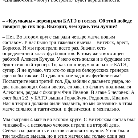
– «Крумкачы» переиграли БАТЭ в гостях. Об этой победе
говорят до сих пор. Выходит, чем хуже, тем лучше?
– Нет. Во втором круге сыграли четыре матча новым
составом. У нас было три тяжелых выезда – Витебск, Брест,
Борисов. И мы проиграли всего раз. Значит, есть
определенный класс футболистов. К тому же я восхищен
работой Алексея Кучука. У него есть жилка и в будущем это
будет сильный тренер. То, как он придумал играть с БАТЭ,
супер. Я не думаю, что кто-то еще из белорусских тренеров
сделал бы так же. Он давал такие задания футболистам!
Посмотрите наш третий гол. Да, забили с дальнего удара, но
два нападающих были вверху, справа по флангу поднимался
Алексиян, рядом с бьющим Фил Иванов. В атаке 5 человек! А
счет был 2:2, у БАТЭ вышли Гордейчук, Родионов, Иванич.
Нас в теории должны были задавить, но мы оказались в этом
матче сильнее и тактически, и физически, и ментально.
Мы сыграли 4 матча во втором круге. С Витебском состав был
«никакой», а несколько человек играли на второй день.
Сейчас сыгранность и состав становятся лучше. У нас были
три тяжёлых выезда, но в этих матчах мы только один раз