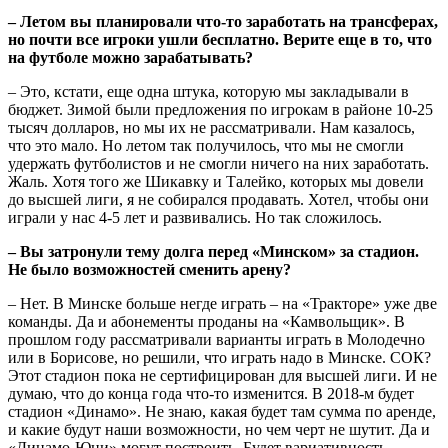
– Летом вы планировали что-то заработать на трансферах,
но почти все игроки ушли бесплатно. Верите еще в то, что
на футболе можно зарабатывать?
– Это, кстати, еще одна штука, которую мы закладывали в
бюджет. Зимой были предложения по игрокам в районе 10-25
тысяч долларов, но мы их не рассматривали. Нам казалось,
что это мало. Но летом так получилось, что мы не смогли
удержать футболистов и не смогли ничего на них заработать.
Жаль. Хотя того же Шикавку и Талейко, которых мы довели
до высшей лиги, я не собирался продавать. Хотел, чтобы они
играли у нас 4-5 лет и развивались. Но так сложилось.
– Вы затронули тему долга перед «Минском» за стадион.
Не было возможностей сменить арену?
– Нет. В Минске больше негде играть – на «Тракторе» уже две
команды. Да и абонементы проданы на «Камвольщик». В
прошлом году рассматривали варианты играть в Молодечно
или в Борисове, но решили, что играть надо в Минске. СОК?
Этот стадион пока не сертифицирован для высшей лиги. И не
думаю, что до конца года что-то изменится. В 2018-м будет
стадион «Динамо». Не знаю, какая будет там сумма по аренде,
и какие будут наши возможности, но чем черт не шутит. Да и
«Динамо-Юни» могут построить. Будет вариативность.