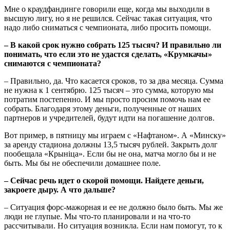
Мне о краудфандинге говорили еще, когда мы выходили в
высшую лигу, но я не решился. Сейчас такая ситуация, что
надо либо сниматься с чемпионата, либо просить помощи.
– В какой срок нужно собрать 125 тысяч? И правильно ли
понимать, что если это не удастся сделать, «Крумкачы»
снимаются с чемпионата?
– Правильно, да. Что касается сроков, то за два месяца. Сумма
не нужна к 1 сентябрю. 125 тысяч – это сумма, которую мы
потратим постепенно. И мы просто просим помочь нам ее
собрать. Благодаря этому деньги, полученные от наших
партнеров и учредителей, будут идти на погашение долгов.
Вот пример, в пятницу мы играем с «Нафтаном». А «Минску»
за аренду стадиона должны 13,5 тысяч рублей. Закрыть долг
пообещала «Крын
i
ца». Если бы не она, матча могло бы и не
быть. Мы бы не обеспечили домашнее поле.
– Сейчас речь идет о скорой помощи. Найдете деньги,
закроете дыру. А что дальше?
– Ситуация форс-мажорная и ее не должно было быть. Мы же
люди не глупые. Мы что-то планировали и на что-то
рассчитывали. Но ситуация возникла. Если нам помогут, то к