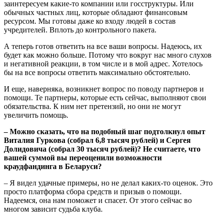
заинтересуем какие-то компании или госструктуры. Или
обычных частных лиц, которые обладают финансовым
ресурсом. Мы готовы даже ко входу людей в состав
учредителей. Вплоть до контрольного пакета.
А теперь готов ответить на все ваши вопросы. Надеюсь, их
будет как можно больше. Потому что вокруг нас много слухов
и негативной реакции, в том числе и в мой адрес. Хотелось
бы на все вопросы ответить максимально обстоятельно.
И еще, наверняка, возникнет вопрос по поводу партнеров и
помощи. Те партнеры, которые есть сейчас, выполняют свои
обязательства. К ним нет претензий, но они не могут
увеличить помощь.
– Можно сказать, что на подобный шаг подтолкнул опыт
Виталия Гуркова (собрал 6,8 тысяч рублей) и Сергея
Долидовича (собрал 30 тысяч рублей)? Не считаете, что
вашей суммой вы переоценили возможности
краудфандинга в Беларуси?
– Я видел удачные примеры, но не делал каких-то оценок. Это
просто платформа сбора средств и призыв о помощи.
Надеемся, она нам поможет и спасет. От этого сейчас во
многом зависит судьба клуба.