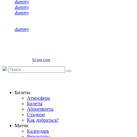
dummy
dummy
dummy
dummy
Copyright©
2026
ООО "НФК Крумкачы"
Сайт разработан
hi-tag.com
Билеты
Атмосфера
Билеты
Абонементы
Стадион
Как добраться?
Матчи
Календарь
Результаты