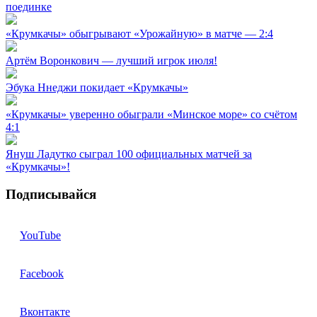
поединке
«Крумкачы» обыгрывают «Урожайную» в матче — 2:4
Артём Воронкович — лучший игрок июля!
Эбука Ннеджи покидает «Крумкачы»
«Крумкачы» уверенно обыграли «Минское море» со счётом
4:1
Януш Ладутко сыграл 100 официальных матчей за
«Крумкачы»!
Подписывайся
YouTube
Facebook
Вконтакте