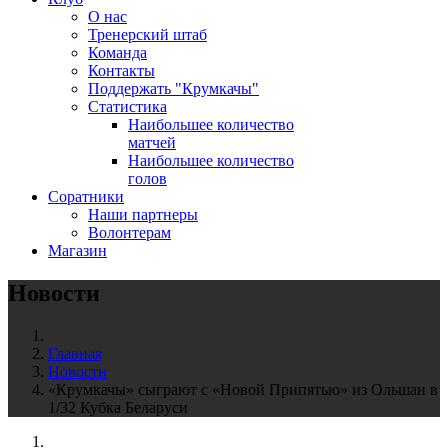
О нас
Тренерский штаб
Команда
Контакты
Поддержать "Крумкачы"
Статистика
Наибольшее количество
матчей
Наибольшее количество
голов
Соратники
Наши партнеры
Волонтерам
Магазин
Новости
Главная
Новости
«Крумкачы» сыграют с «Новой Припятью» из Ольшан в
1/32 Кубка Беларуси