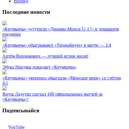
Вперёд
Последние новости
«Крумкачы» уступили «Динамо-Минск U-17» в домашнем
поединке
«Крумкачы» обыгрывают «Урожайную» в матче — 2:4
Артём Воронкович — лучший игрок июля!
Эбука Ннеджи покидает «Крумкачы»
«Крумкачы» уверенно обыграли «Минское море» со счётом
4:1
Януш Ладутко сыграл 100 официальных матчей за
«Крумкачы»!
Подписывайся
YouTube