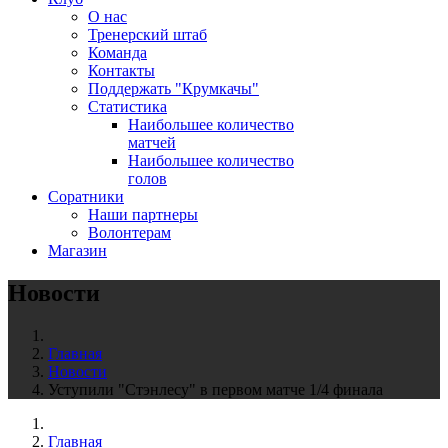
О нас
Тренерский штаб
Команда
Контакты
Поддержать "Крумкачы"
Статистика
Наибольшее количество
матчей
Наибольшее количество
голов
Соратники
Наши партнеры
Волонтерам
Магазин
Новости
Главная
Новости
Уступили "Стэнлесу" в первом матче 1/4 финала
Главная