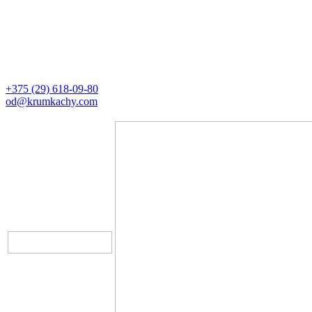
Контакты
Директор
+375 (29) 618-09-80
od@krumkachy.com