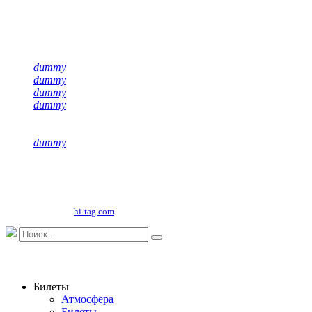
Подписывайся на нас
dummy
dummy
dummy
dummy
dummy
Copyright©
2026
ООО "НФК Крумкачы"
Сайт разработан
hi-tag.com
Билеты
Атмосфера
Билеты