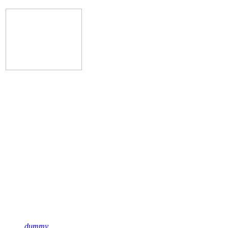
Подписывайся на нас
dummy