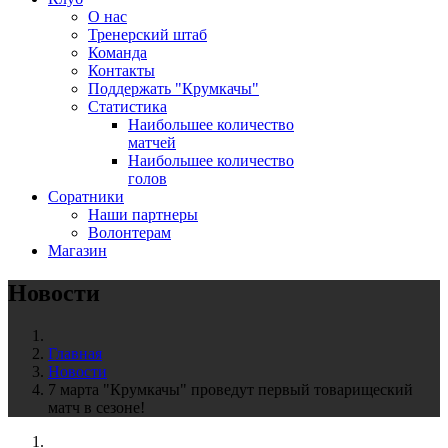
О нас
Тренерский штаб
Команда
Контакты
Поддержать "Крумкачы"
Статистика
Наибольшее количество
матчей
Наибольшее количество
голов
Соратники
Наши партнеры
Волонтерам
Магазин
Новости
Главная
Новости
7 марта "Крумкачы" проведут первый товарищеский
матч в сезоне!