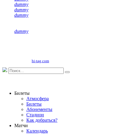
dummy
dummy
dummy
dummy
Copyright©
2026
ООО "НФК Крумкачы"
Сайт разработан
hi-tag.com
Билеты
Атмосфера
Билеты
Абонементы
Стадион
Как добраться?
Матчи
Календарь