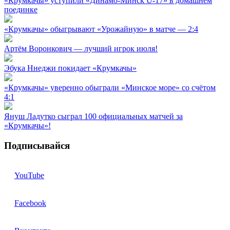
«Крумкачы» уступили «Динамо-Минск U-17» в домашнем
поединке
«Крумкачы» обыгрывают «Урожайную» в матче — 2:4
Артём Воронкович — лучший игрок июля!
Эбука Ннеджи покидает «Крумкачы»
«Крумкачы» уверенно обыграли «Минское море» со счётом
4:1
Януш Ладутко сыграл 100 официальных матчей за
«Крумкачы»!
Подписывайся
YouTube
Facebook