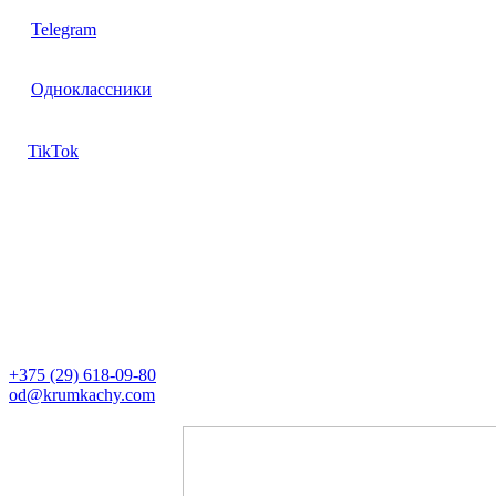
Telegram
Одноклассники
TikTok
Контакты
Директор
+375 (29) 618-09-80
od@krumkachy.com