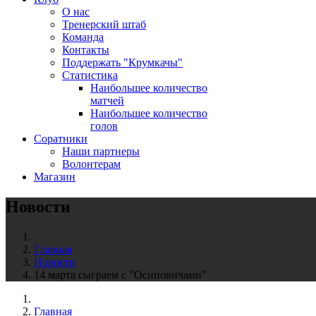
О нас
Тренерский штаб
Команда
Контакты
Поддержать "Крумкачы"
Статистика
Наибольшее количество
матчей
Наибольшее количество
голов
Соратники
Наши партнеры
Волонтерам
Магазин
Новости
Главная
Новости
14 марта сыграем с "Осиповичами"
Главная