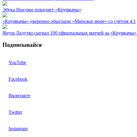
Эбука Ннеджи покидает «Крумкачы»
«Крумкачы» уверенно обыграли «Минское море» со счётом 4:1
Януш Ладутко сыграл 100 официальных матчей за «Крумкачы»
Подписывайся
YouTube
Facebook
Вконтакте
Twitter
Instagram