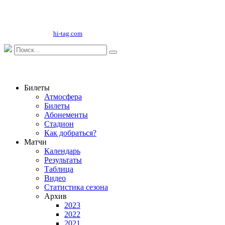
Copyright©
2026
ООО "НФК Крумкачы"
Сайт разработан
hi-tag.com
Билеты
Атмосфера
Билеты
Абонементы
Стадион
Как добраться?
Матчи
Календарь
Результаты
Таблица
Видео
Статистика сезона
Архив
2023
2022
2021