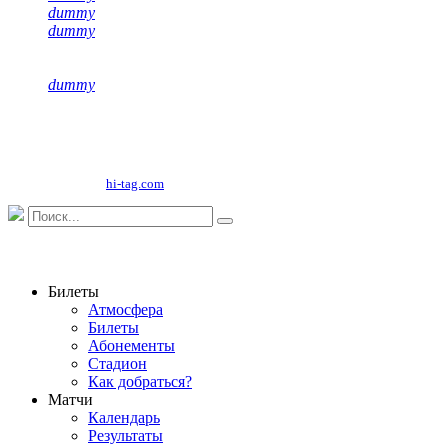
dummy
dummy
dummy
Copyright©
2026
ООО "НФК Крумкачы"
Сайт разработан
hi-tag.com
Билеты
Атмосфера
Билеты
Абонементы
Стадион
Как добраться?
Матчи
Календарь
Результаты