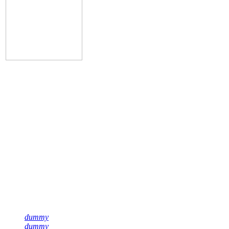
Подписывайся на нас
dummy
dummy