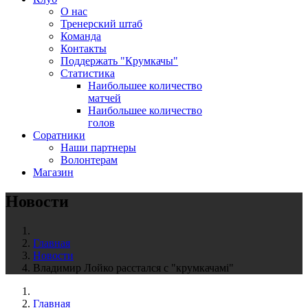
О нас
Тренерский штаб
Команда
Контакты
Поддержать "Крумкачы"
Статистика
Наибольшее количество
матчей
Наибольшее количество
голов
Соратники
Наши партнеры
Волонтерам
Магазин
Новости
Главная
Новости
Владимир Лойко расстался с "крумкачамi"
Главная