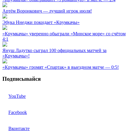
Артём Воронкович — лучший игрок июля!
Эбука Ннеджи покидает «Крумкачы»
«Крумкачы» уверенно обыграли «Минское море» со счётом
4:1
Януш Ладутко сыграл 100 официальных матчей за
«Крумкачы»!
«Крумкачы» громят «Спартак» в выездном матче — 0:5!
Подписывайся
YouTube
Facebook
Вконтакте