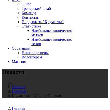
О нас
Тренерский штаб
Команда
Контакты
Поддержать "Крумкачы"
Статистика
Наибольшее количество
матчей
Наибольшее количество
голов
Соратники
Наши партнеры
Волонтерам
Магазин
Новости
Главная
Новости
Крумкачы — Днепр. Превью
Главная