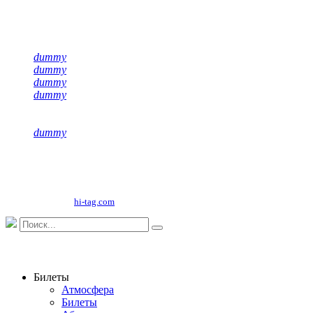
Подписывайся на нас
dummy
dummy
dummy
dummy
dummy
Copyright©
2026
ООО "НФК Крумкачы"
Сайт разработан
hi-tag.com
Билеты
Атмосфера
Билеты