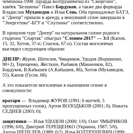
чемпиона-1998 Эдуарда Болтрушевича) из "Сморгони",
хавбек "Белшины" Павел
Бордуков
, а также два форварда
Владислав
Мухамедов
и Илья
Сень
. Оба принадлежат БАТЭ,
в "Днепр" пришли в аренду, а минувший сезон завершали в
"Энергетике"-БГУ и "Спутнике" соответственно.
В прошлом туре "Днепр" на натуральном газоне родного
стадиона "Спартак" обыграл
"Слоним-2017" — 3:1
(Капов,
15, 32, Хотов, 37-п; Спасюк, 67-п). Состав могилевчан
выглядел следующим образом:
ДНЕПР:
Журов, Шепелев, Чмыриков, Удодов (Вершинин,
90+2), Терещенко, Жесткин, Рыбаков (Манаенков, 82),
Бордуков, В.Кабышев (А.Кабышев, 86), Хотов (Мухамедов,
55), Капов (Гусев, 68).
А это показатели могилевчан в нынешнем сезоне в
совокупности:
вратари
— Владимир ЖУРОВ (1991; 6 матчей, 5
пропущенных голов), Артем ВОЛОДЬКОВ (2001; 0), Никита
СЕДНЕВ (2003; 0);
защитники
— Илья УДОДОВ (2000; 1/0), Олег ЧМЫРИКОВ
(1996; 6/0), Дмитрий ТЕРЕЩЕНКО (Украина, 1987; 5/0),
Антон ШЕПЕЛЕВ (1989; 6/2), Илья БОЛТРУШЕВИЧ (1999;