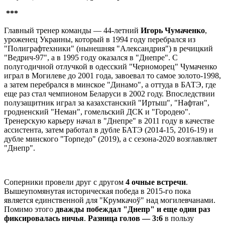
***
Главный тренер команды — 44-летний
Игорь Чумаченко
,
уроженец Украины, который в 1994 году перебрался из
"Полиграфтехники" (нынешняя "Александрия") в речицкий
"Ведрич-97", а в 1995 году оказался в "Днепре". С
полугодичной отлучкой в одесский "Черноморец" Чумаченко
играл в Могилеве до 2001 года, завоевал то самое золото-1998,
а затем перебрался в минское "Динамо", а оттуда в БАТЭ, где
еще раз стал чемпионом Беларуси в 2002 году. Впоследствии
полузащитник играл за казахстанский "Иртыш", "Нафтан",
гродненский "Неман", гомельский ДСК и "Городею".
Тренерскую карьеру начал в "Днепре" в 2011 году в качестве
ассистента, затем работал в дубле БАТЭ (2014-15, 2016-19) и
дубле минского "Торпедо" (2019), а с сезона-2020 возглавляет
"Днепр".
Соперники провели друг с другом
4 очные встречи
.
Вышеупомянутая историческая победа в 2015-го пока
является единственной для "Крумкачоў" над могилевчанами.
Помимо этого
дважды побеждал "Днепр" и еще один раз
фиксировалась ничья
.
Разница голов — 3:6
в пользу