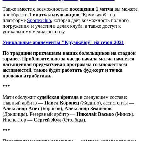
Также вместе с возможностью
посещения 1 матча
вы можете
приобрести
1 виртуальную акцию
"Крумкачоў" на
платформе
Sportexclub
, которая дает возможность полного
погружения и участия в делах клуба, а также доступ к
уникальному медиаконтенту.
Уникальные абонементы "Крумкачоў" на сезон-2021
По традиции приглашаем наших болельщиков на стадион
заранее. Приблизительно за час до начала матча начнется
насыщенная предматчевая программа со множеством
активностей, также будет работать фуд-корт и точка
продажи атрибутики.
***
Матч обслужит
судейская бригада
в следующем составе:
главный арбитр —
Павел Коронец
(Жодино), ассистенты —
Александр Апет
(Борисов),
Александр Земченок
(Докшицы). Резервный арбитр —
Николай Васько
(Минск).
Инспектор —
Сергей Жук
(Столбцы).
***