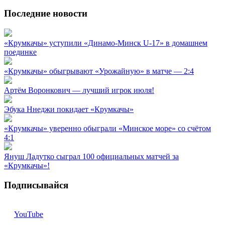
Последние новости
«Крумкачы» уступили «Динамо-Минск U-17» в домашнем
поединке
«Крумкачы» обыгрывают «Урожайную» в матче — 2:4
Артём Воронкович — лучший игрок июля!
Эбука Ннеджи покидает «Крумкачы»
«Крумкачы» уверенно обыграли «Минское море» со счётом
4:1
Януш Ладутко сыграл 100 официальных матчей за
«Крумкачы»!
Подписывайся
YouTube