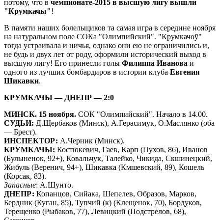
потому, что в
чемпионате-2015 в высшую лигу вышли
"Крумкачы"
!
В памяти наших болельщиков та самая игра в середине ноября
на натуральном поле СОКа "Олимпийский". "Крумкачоў"
тогда устраивала и ничья, однако они ею не ограничились и,
не будь и двух лет от роду, оформили исторический выход в
высшую лигу! Его принесли голы
Филиппа Иванова
и
одного из лучших бомбардиров в истории клуба
Евгения
Шикавки
.
КРУМКАЧЫ — ДНЕПР — 2:0
МИНСК. 15 ноября.
СОК "Олимпийский". Начало в 14.00.
СУДЬИ:
Д.Щербаков (Минск), А.Герасимук, О.Маслянко (оба
— Брест).
ИНСПЕКТОР:
А.Черник (Минск).
КРУМКАЧЫ:
Костюкевич, Гаев, Карп (Пухов, 86), Иванов
(Булыненок, 92+), Ковальчук, Талейко, Чикида, Скшинецкий,
Жибуль (Веренич, 94+), Шикавка (Кмшевский, 89), Кошель
(Корсак, 83).
Запасные
: А.Шунто.
ДНЕПР:
Копанцов, Сийака, Шепелев, Образов, Марков,
Бердник (Куган, 85), Тупчий (к) (Клещенок, 70), Бордуков,
Терещенко (Рыбаков, 77), Левицкий (Подстрелов, 68),