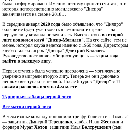
была расформирована. Именно поэтому принято считать, что
история непосредственно могилевского "Днепра"
заканчивается на сезоне-2018…
В середине января
2020 года
было объявлено, что "Дняпро"
больше не будет участвовать в чемпионате страны — на
первую лигу команда не заявилась. Вместо этого
во второй
лиге появился клуб "Днепр-Могилев"
. На его сайте, тем не
менее, история клуба ведется именно с 1960 года. Директором
клуба стал экс-игрок "Днепра"
Дмитрий Калачев
.
Руководство поставило амбициозную цель —
за два года
выйти в высшую лигу
.
Первая ступень была успешно преодолена — могилевчане
уверенно выиграли вторую лигу. Теперь же они довольно
неплохо выступают в первой. После 6 туров
"Днепр" с 11
очками расположился на 4-м месте
.
Турнирная таблица первой лиги
Все матчи первой лиги
В межсезонье команду пополнили три футболиста из "Гомеля"
— защитник Дмитрий
Терещенко
, хавбек Иван
Жесткин
и
форвард Мурат
Хотов
, защитник Илья
Болтрушевич
(сын