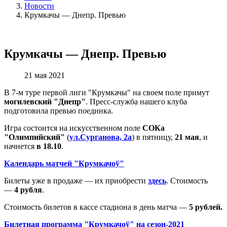
Новости
Крумкачы — Днепр. Превью
Крумкачы — Днепр. Превью
21 мая 2021
В 7-м туре первой лиги "Крумкачы" на своем поле примут
могилевский "Днепр"
. Пресс-служба нашего клуба
подготовила превью поединка.
Игра состоится на искусственном поле
СОКа
"Олимпийский"
(
ул.Сурганова, 2а
) в пятницу,
21 мая
, и
начнется
в 18.10
.
Календарь матчей "Крумкачоў"
Билеты уже в продаже — их приобрести
здесь
. Стоимость
—
4 рубля
.
Стоимость билетов в кассе стадиона в день матча —
5 рублей.
Билетная программа "Крумкачоў" на сезон-2021