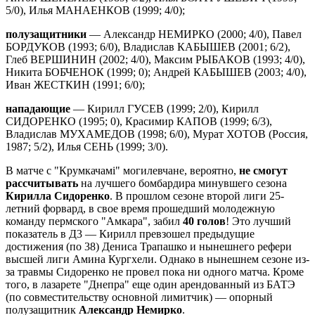
5/0), Илья МАНАЕНКОВ (1999; 4/0);
полузащитники
— Александр НЕМИРКО (2000; 4/0), Павел
БОРДУКОВ (1993; 6/0), Владислав КАБЫШЕВ (2001; 6/2),
Глеб ВЕРШИНИН (2002; 4/0), Максим РЫБАКОВ (1993; 4/0),
Никита БОБЧЕНОК (1999; 0); Андрей КАБЫШЕВ (2003; 4/0),
Иван ЖЕСТКИН (1991; 6/0);
нападающие
— Кирилл ГУСЕВ (1999; 2/0), Кирилл
СИДОРЕНКО (1995; 0), Красимир КАПОВ (1999; 6/3),
Владислав МУХАМЕДОВ (1998; 6/0), Мурат ХОТОВ (Россия,
1987; 5/2), Илья СЕНЬ (1999; 3/0).
В матче с "Крумкачамi" могилевчане, вероятно,
не смогут
рассчитывать
на лучшего бомбардира минувшего сезона
Кирилла Сидоренко
. В прошлом сезоне второй лиги 25-
летний форвард, в свое время прошедший молодежную
команду пермского "Амкара", забил
40 голов
! Это лучший
показатель в Д3 — Кирилл превзошел предыдущие
достижения (по 38) Дениса Трапашко и нынешнего рефери
высшей лиги Амина Кургхели. Однако в нынешнем сезоне из-
за травмы Сидоренко не провел пока ни одного матча. Кроме
того, в лазарете "Днепра" еще один арендованный из БАТЭ
(по совместительству основной лимитчик) — опорный
полузащитник
Александр Немирко
.