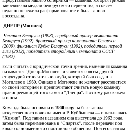
Представляем нашего соперника — команда, которая трижды
завоевывала медали белорусского первенства, а совсем
недавно пережила расформирование и была заново
воссоздана.
ДНЕПР (Могилев)
Чемпион Беларуси (1998), серебряный призер чемпионата
Беларуси (1992), бронзовый призер чемпионата Беларуси
(2009), финалист Кубка Беларуси (1992), победитель первой
лиги (2012), победитель второй лиги чемпионата СССР
(1982).
Если считать с юридической точки зрения, нынешняя команда
называется "Днепр-Могилев" и является совсем другой
структурой относительно клуба, который был создан в
Могилеве в 1960. Однако в Могилеве не желают расставаться
со своей историей и предпочитают считать новую команду
правопреемницей того самого "Днепра". Поэтому расскажем
и о нем.
Команда была основана
в 1960 году
на базе завода
искусственного волокна имени В.Куйбышева — и называлась
"Химик". Под таким названием она выступала до 1963 года,
затем была переименована в "Спартак", после передачи под
крыло одноименного спортивного общества. Под его флагом