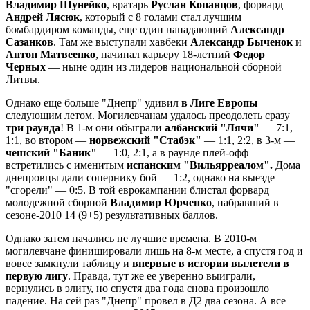
Владимир Шунейко
, вратарь
Руслан Копанцов
, форвард
Андрей Лясюк
, который с 8 голами стал лучшим
бомбардиром команды, еще один нападающий
Александр
Сазанков
. Там же выступали хавбеки
Александр Быченок
и
Антон Матвеенко
, начинал карьеру 18-летний
Федор
Черных
— ныне один из лидеров национальной сборной
Литвы.
Однако еще больше "Днепр" удивил
в Лиге Европы
следующим летом. Могилевчанам удалось преодолеть сразу
три раунда
! В 1-м они обыграли
албанский "Лячи"
— 7:1,
1:1, во втором —
норвежский "Стабэк"
— 1:1, 2:2, в 3-м —
чешский "Баник"
— 1:0, 2:1, а в раунде плей-офф
встретились с именитым
испанским "Вильярреалом".
Дома
днепровцы дали сопернику бой — 1:2, однако на выезде
"сгорели" — 0:5. В той еврокампании блистал форвард
молодежной сборной
Владимир Юрченко
, набравший в
сезоне-2010 14 (9+5) результативных баллов.
Однако затем начались не лучшие времена. В 2010-м
могилевчане финишировали лишь на 8-м месте, а спустя год и
вовсе замкнули таблицу и
впервые в истории вылетели в
первую лигу
. Правда, тут же ее уверенно выиграли,
вернулись в элиту, но спустя два года снова произошло
падение. На сей раз "Днепр" провел в Д2 два сезона. А все