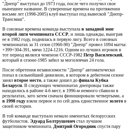
"Днепр" выступал до 1973 года, после чего получил свое
нынешнее название. В суверенные времена на протяжении
восьми лет (1998-2005) клуб выступал под вывеской "Днепр-
Трансмаш".
В союзные времена команда выступала
в западной зоне
второй лиги чемпионата СССР
, и лишь однажды, выиграв
ее в 1982 году, поднялась в первую лигу. Всего в союзных
чемпионатах за 31 сезон (1960-90) "Днепр" провел 1094 матча:
+399=304-391, мячи 1224-1216. Одним из лучших игроков в
тот период являлся чемпион СССР-1982
Петр Василевский
,
который в сезоне-1985 забил за могилевчан 24 гола.
После обретения независимости "Днепр" автоматически
попал в сильнейший дивизион, в котором в дебютном сезоне
занял
второе место
, а также дошел до
финала Кубка
Беларуси
. В следующих чемпионатах днепровцы также
находились в районе 4-6 мест, в 1996-м немного сбавили в
результатах, зато затем сначала финишировали четвертыми, а
в 1998 году
взяли первое и по сей день единственное
золото
в
своей истории.
В той команде выступало немало именитых белорусских
футболистов.
Эдуард Болтрушевич
стал лучшим
защитником чемпионата.
Дмитрий Огородник
спустя пару