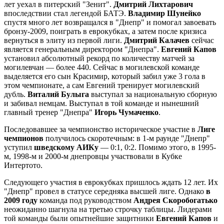
лет уехал в питерский "Зенит".
Дмитрий Лихтарович
впоследствии стал легендой БАТЭ.
Владимир Шунейко
спустя много лет возвращался в "Днепр" и помогал завоевать
бронзу-2009, поиграть в еврокубках, а затем после кризиса
вернуться в элиту из первой лиги.
Дмитрий Калачев
сейчас
является генеральным директором "Днепра".
Евгений Капов
установил абсолютный рекорд по количеству матчей за
могилевчан — более 440. Сейчас в могилевской команде
выделяется его сын Красимир, который забил уже 3 гола в
этом чемпионате, а сам Евгений тренирует могилевский
дубль.
Виталий Булыга
выступал за национальную сборную
и забивал немцам. Выступал в той команде и нынешний
главный тренер "Днепра"
Игорь Чумаченко
.
Последовавшее за чемпионство историческое участие в
Лиге
чемпионов
получилось скоротечным: в 1-м раунде "Днепр"
уступил
шведскому АИКу
— 0:1, 0:2. Помимо этого, в 1995-
м, 1998-м и 2000-м днепровцы участвовали в Кубке
Интертото.
Следующего участия в еврокубках пришлось ждать 12 лет. Их
"Днепр" провел в статусе середняка высшей лиге. Однако
в
2009 году
команда под руководством
Андрея Скоробогатько
неожиданно шагнула на третью строчку таблицы. Лидерами
той команды были опытнейшие защитники
Евгений Капов
и