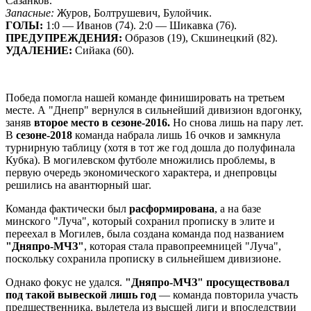
Сазанков.
Запасные:
Журов, Болтрушевич, Булойчик.
ГОЛЫ:
1:0 — Иванов (74). 2:0 — Шикавка (76).
ПРЕДУПРЕЖДЕНИЯ:
Образов (19), Скшинецкий (82).
УДАЛЕНИЕ:
Сийака (60).
Победа помогла нашей команде финишировать на третьем
месте. А "Днепр" вернулся в сильнейший дивизион вдогонку,
заняв
второе место в сезоне-2016.
Но снова лишь на пару лет.
В
сезоне-2018
команда набрала лишь 16 очков и замкнула
турнирную таблицу (хотя в тот же год дошла до полуфинала
Кубка). В могилевском футболе множились проблемы, в
первую очередь экономического характера, и днепровцы
решились на авантюрный шаг.
Команда фактически был
расформирована
, а на базе
минского "Луча", который сохранил прописку в элите и
переехал в Могилев, была создана команда под названием
"Дняпро-МЧЗ"
, которая стала правопреемницей "Луча",
поскольку сохранила прописку в сильнейшем дивизионе.
Однако фокус не удался.
"Дняпро-МЧЗ" просуществовал
под такой вывеской лишь год
— команда повторила участь
предшественника, вылетела из высшей лиги и впоследствии