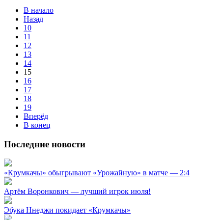
В начало
Назад
10
11
12
13
14
15
16
17
18
19
Вперёд
В конец
Последние новости
«Крумкачы» обыгрывают «Урожайную» в матче — 2:4
Артём Воронкович — лучший игрок июля!
Эбука Ннеджи покидает «Крумкачы»